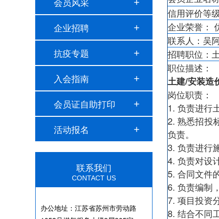
会员风采
信用评价等
企业荣誉： 
企业招聘
联系人：吴
抗疫专题
招聘职位：土
职位描述：
入会指南
土建/安装造
岗位职责：
会员证自助打印
1. 负责进
2. 熟悉
活动报名
负责。
3. 负责进
4. 负责对
联系我们
5. 合同文
CONTACT US
6. 负责编
7. 项目投
办公地址：
江苏省苏州市劳动路
8. 结合不