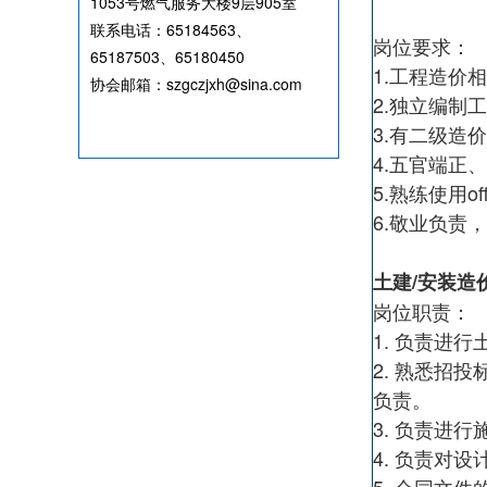
1053号燃气服务大楼9层905室
联系电话：65184563、
岗位要求：
65187503、65180450
1.工程造价
协会邮箱：szgczjxh@sina.com
2.独立编制
3.有二级造
4.五官端正
5.熟练使用of
6.敬业负责
土建/安装造
岗位职责：
1. 负责进
2. 熟悉招
负责。
3. 负责进
4. 负责对