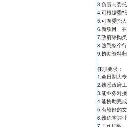
3.负责与委
4.可根据委
5.可向委托
6.新项目、
7.政府采购
8.熟悉整个
9.协助资料
任职要求：
1.全日制大
2.熟悉政府
3.能业务对
4.能协助完
5.有较好的
6.熟练掌握
7.工作细致