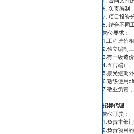
5. 合同文
6. 负责编
7. 项目投
8. 结合不
岗位要求：
1.工程造价
2.独立编制
3.有一级造
4.五官端正
5.接受短期
6.熟练使用of
7.敬业负责
：
招标代理
岗位职责：
1.
负责本部门
2.负责项目