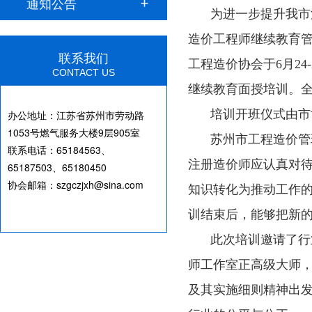
通知公告
为进一步提升我市
造价工程师继续教育
联系我们
工程造价协会于6月2
CONTACT US
继续教育面授培训。全
培训开班仪式由市
办公地址：
江苏省苏州市劳动路
1053号燃气服务大楼9层905室
苏州市工程造价管
联系电话：65184563、
注册造价师应认真对
65187503、65180450
协会邮箱：szgczjxh@sina.com
知识转化为推动工作
训结束后，能够把新
此次培训邀请了行
师工作室正高级大师
及其实施细则精神出